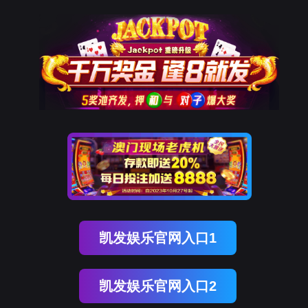
凯发娱乐官网入口1
凯发娱乐官网入口2